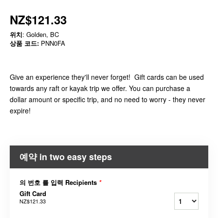
NZ$121.33
위치
: Golden, BC
상품 코드:
PNN0FA
Give an experience they'll never forget! Gift cards can be used
towards any raft or kayak trip we offer. You can purchase a
dollar amount or specific trip, and no need to worry - they never
expire!
예약 in two easy steps
의 번호 를 입력 Recipients
*
Gift Card
NZ$121.33