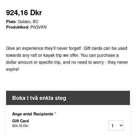
924,16 Dkr
Plats
: Golden, BC
Produktkod:
P0QVKN
Give an experience they'll never forget! Gift cards can be used
towards any raft or kayak trip we offer. You can purchase a
dollar amount or specific trip, and no need to worry - they never
expire!
Boka i två enkla steg
Ange antal Recipients
*
Gift Card
924,16 Dkr