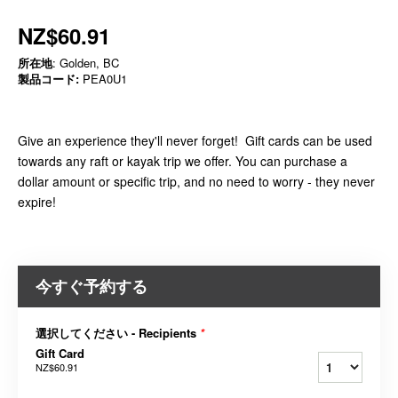
NZ$60.91
所在地
: Golden, BC
製品コード:
PEA0U1
Give an experience they'll never forget! Gift cards can be used
towards any raft or kayak trip we offer. You can purchase a
dollar amount or specific trip, and no need to worry - they never
expire!
今すぐ予約する
選択してください - Recipients
*
Gift Card
NZ$60.91