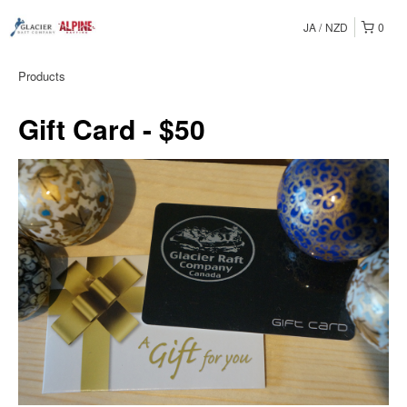
JA
NZD
0
Products
Gift Card - $50