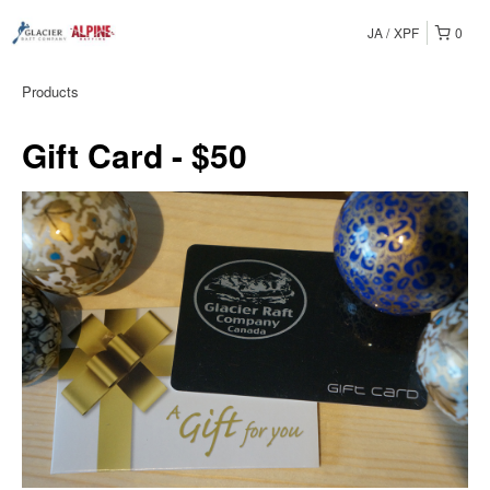
JA
XPF
0
Products
Gift Card - $50