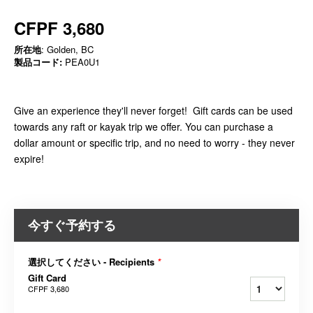
CFPF 3,680
所在地
: Golden, BC
製品コード:
PEA0U1
Give an experience they'll never forget! Gift cards can be used
towards any raft or kayak trip we offer. You can purchase a
dollar amount or specific trip, and no need to worry - they never
expire!
今すぐ予約する
選択してください - Recipients
*
Gift Card
CFPF 3,680