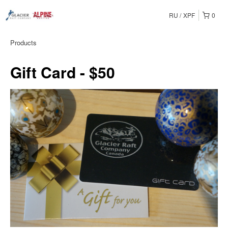
RU
XPF
0
Products
Gift Card - $50